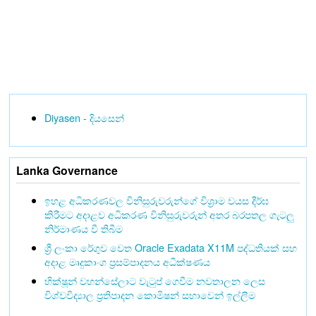
Diyasen - දියසෙන්
Lanka Governance
ඉහළ අධිකරණවල විනිසුරුවරුන්ගේ විශ්‍රාම වයස දීර්ඝ
කිරීමට අදාළව අධිකරණ විනිසුරුවරුන් අතර බරපතල ගැටලු
නිර්මාණය වී තිබීම
ශ්‍රී ලංකා රේගුව වෙත Oracle Exadata X11M පද්ධතියක් සහ
අදාළ මෘදුකාංග ප්‍රසම්පාදනය අධීක්ෂණය
භික්ෂූන් වහන්සේලාට වැටුප් ගෙවීම නවතාලන ලෙස
විශ්වවිද්‍යාල ප්‍රතිපාදන කොමිෂන් සභාවෙන් ඉල්ලීම