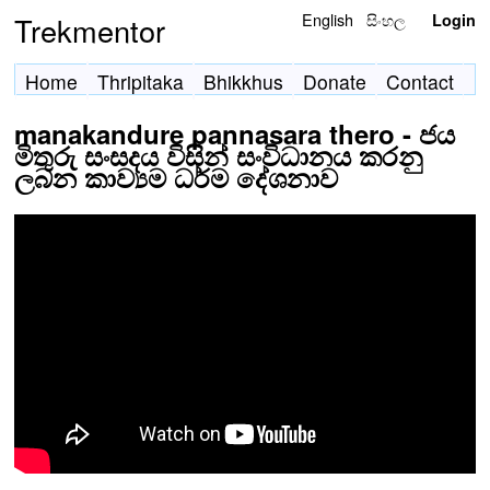
English
සිංහල
Trekmentor
Login
Home
Thripitaka
Bhikkhus
Donate
Contact
manakandure pannasara thero - ජය
මිතුරු සංසදය විසින් සංවිධානය කරනු
ලබන කාව්‍යම ධර්ම දේශනාව