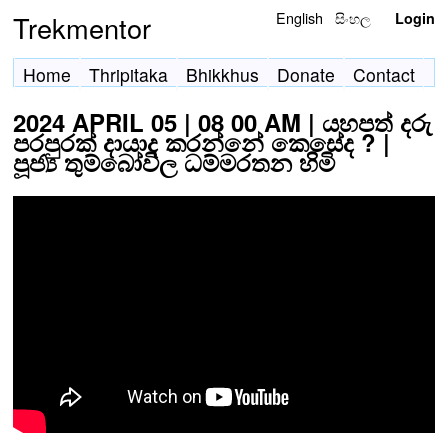
English
සිංහල
Trekmentor
Login
Home
Thripitaka
Bhikkhus
Donate
Contact
2024 APRIL 05 | 08 00 AM | යහපත් දරු
පරපුරක් දායාද කරන්නේ කෙසේද ? |
පූජ්‍ය තුම්බෝවිල ධම්මරතන හිමි