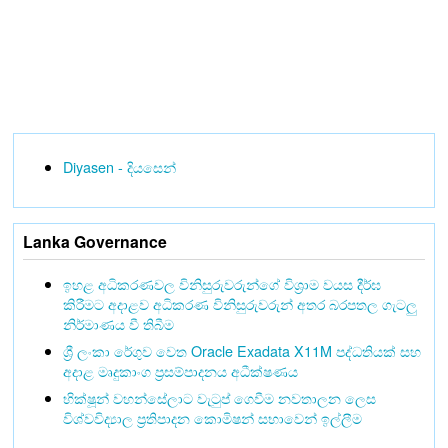
Diyasen - දියසෙන්
Lanka Governance
ඉහළ අධිකරණවල විනිසුරුවරුන්ගේ විශ්‍රාම වයස දීර්ඝ
කිරීමට අදාළව අධිකරණ විනිසුරුවරුන් අතර බරපතල ගැටලු
නිර්මාණය වී තිබීම
ශ්‍රී ලංකා රේගුව වෙත Oracle Exadata X11M පද්ධතියක් සහ
අදාළ මෘදුකාංග ප්‍රසම්පාදනය අධීක්ෂණය
භික්ෂූන් වහන්සේලාට වැටුප් ගෙවීම නවතාලන ලෙස
විශ්වවිද්‍යාල ප්‍රතිපාදන කොමිෂන් සභාවෙන් ඉල්ලීම