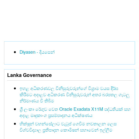
Diyasen - දියසෙන්
Lanka Governance
ඉහළ අධිකරණවල විනිසුරුවරුන්ගේ විශ්‍රාම වයස දීර්ඝ
කිරීමට අදාළව අධිකරණ විනිසුරුවරුන් අතර බරපතල ගැටලු
නිර්මාණය වී තිබීම
ශ්‍රී ලංකා රේගුව වෙත Oracle Exadata X11M පද්ධතියක් සහ
අදාළ මෘදුකාංග ප්‍රසම්පාදනය අධීක්ෂණය
භික්ෂූන් වහන්සේලාට වැටුප් ගෙවීම නවතාලන ලෙස
විශ්වවිද්‍යාල ප්‍රතිපාදන කොමිෂන් සභාවෙන් ඉල්ලීම