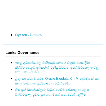
Diyasen - දියසෙන්
Lanka Governance
ඉහළ අධිකරණවල විනිසුරුවරුන්ගේ විශ්‍රාම වයස දීර්ඝ
කිරීමට අදාළව අධිකරණ විනිසුරුවරුන් අතර බරපතල ගැටලු
නිර්මාණය වී තිබීම
ශ්‍රී ලංකා රේගුව වෙත Oracle Exadata X11M පද්ධතියක් සහ
අදාළ මෘදුකාංග ප්‍රසම්පාදනය අධීක්ෂණය
භික්ෂූන් වහන්සේලාට වැටුප් ගෙවීම නවතාලන ලෙස
විශ්වවිද්‍යාල ප්‍රතිපාදන කොමිෂන් සභාවෙන් ඉල්ලීම