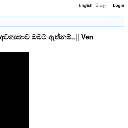
English
සිංහල
Login
ශ්‍යතාව ඔබට ඇත්නම්..|| Ven