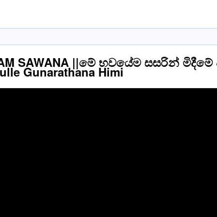
 SAWANA ||මේ භවයේම සසරින් මිදීමේ අව
lle Gunarathana Himi