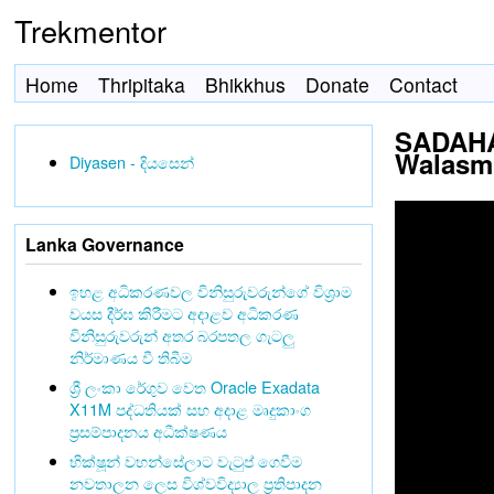
Trekmentor
Home
Thripitaka
Bhikkhus
Donate
Contact
SADAHAM
Walasmu
Diyasen - දියසෙන්
Lanka Governance
ඉහළ අධිකරණවල විනිසුරුවරුන්ගේ විශ්‍රාම
වයස දීර්ඝ කිරීමට අදාළව අධිකරණ
විනිසුරුවරුන් අතර බරපතල ගැටලු
නිර්මාණය වී තිබීම
ශ්‍රී ලංකා රේගුව වෙත Oracle Exadata
X11M පද්ධතියක් සහ අදාළ මෘදුකාංග
ප්‍රසම්පාදනය අධීක්ෂණය
භික්ෂූන් වහන්සේලාට වැටුප් ගෙවීම
නවතාලන ලෙස විශ්වවිද්‍යාල ප්‍රතිපාදන