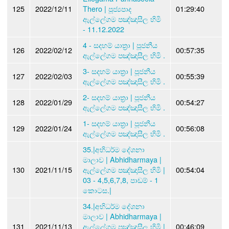
125
2022/12/11
Thero | පූජ්‍යපාද
01:29:40
ඇල්ලේගම පඤ්ඤාසීල හිමි
- 11.12.2022
4 - සදහම් යාත්‍රා | පූජනීය
126
2022/02/12
00:57:35
ඇල්ලේගම පඤ්ඤාසීල හිමි .
3- සදහම් යාත්‍රා | පූජනීය
127
2022/02/03
00:55:39
ඇල්ලේගම පඤ්ඤාසීල හිමි .
2- සදහම් යාත්‍රා | පූජනීය
128
2022/01/29
00:54:27
ඇල්ලේගම පඤ්ඤාසීල හිමි .
1- සදහම් යාත්‍රා | පූජනීය
129
2022/01/24
00:56:08
ඇල්ලේගම පඤ්ඤාසීල හිමි .
35.|අභිධර්ම දේශනා
මාලාව | Abhidharmaya |
130
2021/11/15
ඇල්ලේගම පඤ්ඤාසීල හිමි |
00:54:04
03 - 4,5,6,7,8, පාඩම් - 1
කොටස.|
34.|අභිධර්ම දේශනා
මාලාව | Abhidharmaya |
131
2021/11/13
ඇල්ලේගම පඤ්ඤාසීල හිමි |
00:46:09