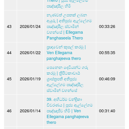
පඤ්ඤාසීල හිමි
නැණවත් උපතක් ලබන
අයුරු | අතිපූජ්‍ය ඇල්ලේගම
43
2026/01/24
පඤ්ඤාසීල ස්වාමීන්
00:33:26
වහන්සේ | Ellegama
Panghaseela Thero
ප්‍රඥාවෙන් කුසල් කරමු |
44
2026/01/22
Ven Ellegama
00:55:35
panghajeeva thero
පෙනෙන දෙවියන්ට ගරු
කරමු | ත්‍රිපිටකාචාර්‍ය
45
2026/01/19
ශ්‍රාස්ත්‍රපති අතිපූජ්‍ය
00:46:09
ඇල්ලේගම පඤ්ඤාසීල
ස්වාමීන් වහන්සේ
39. අභිධර්ම චන්ද්‍රිකා
විවරණය | පූජ්‍ය ඇල්ලේගම
46
2026/01/14
පඤ්ඤාජීව හිමි | Ven
00:31:40
Ellegama panghajeeva
thero