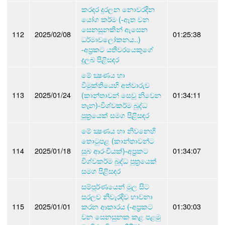
කරදර දුරලන නොවරදින
යෝග කර්ම (-ඈත වන
සෙනසුනකින් ඇසෙන
112
2025/02/08
01:25:38
ධර්මාවලෝකනය..)
-අප්‍රකට යතිවරයෙකුගේ
දුලබ පිළිසඳර
මේ ක්‍ෂණය හා
විමුක්තියෙහි අත්වාරුව
113
2025/01/24
(කාන්තාවන් සෙවූ නිවෙන
01:34:11
තැන)-විශ්වකර්ම බුද්ධ
පුත්‍රයෙක් සමග පිළිසඳර
මේ ක්‍ෂණය හා නිවනෙහි
තොටුපළ (කාන්තාවන්ට
114
2025/01/18
සුබ ආරංචියක්)-අප්‍රකට
01:34:07
විශ්වකර්ම බුද්ධ පුත්‍රයෙක්
සමග පිළිසඳර
සම්පූර්ණයෙන් මුල සිට
සරලව නිවැරදිව භාවනා
115
2025/01/01
කරන ආකාරය (-අප්‍රකට
01:30:03
වන සෙනසුනක කළ පළමු