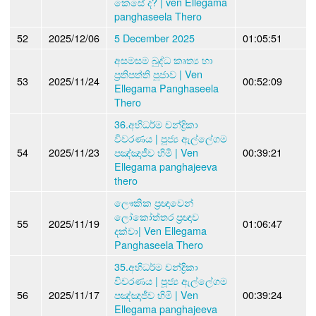
කෙසේ ද? | ven Ellegama
panghaseela Thero
52
2025/12/06
5 December 2025
01:05:51
අසමසම බුද්ධ කෘත්‍ය හා
ප්‍රතිපත්ති පූජාව | Ven
53
2025/11/24
00:52:09
Ellegama Panghaseela
Thero
36.අභිධර්ම චන්ද්‍රිකා
විවරණය | පූජ්‍ය ඇල්ලේගම
54
2025/11/23
පඤ්ඤාජීව හිමි | Ven
00:39:21
Ellegama panghajeeva
thero
ලෞකික ප්‍රඥාවෙන්
ලෝකෝත්තර ප්‍රඥාව
55
2025/11/19
01:06:47
දක්වා| Ven Ellegama
Panghaseela Thero
35.අභිධර්ම චන්ද්‍රිකා
විවරණය | පූජ්‍ය ඇල්ලේගම
56
2025/11/17
පඤ්ඤාජීව හිමි | Ven
00:39:24
Ellegama panghajeeva