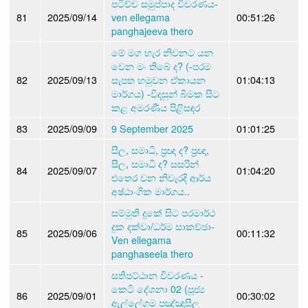
පටිච්ච සමුප්පාද විවරණය-
81
2025/09/14
ven ellegama
00:51:26
panghajeeva thero
මේ මග හැර නිවනට යන
වෙන මං තිබේ ද? (-පරම
82
2025/09/13
සැපත හමුවන ඒකායන
01:04:13
මාර්ගය) -විදසුන් බිමක සිට
කළ අමරණීය පිළිසඳර
83
2025/09/09
9 September 2025
01:01:25
සීල, සමාධි, ප්‍රඥා ද? ප්‍රඥා,
සීල, සමාධි ද? සසරින්
84
2025/09/07
01:04:20
එතෙර වන නිවැරදි ආර්ය
අෂ්ඨාංගික මාර්ගය..
සම්මුති දුකේ සිට පරමාර්ථ
දුක දක්වා/ධර්ම සාකච්ඡා-
85
2025/09/06
00:11:32
Ven ellegama
panghaseela thero
සතිපට්ඨාන විවරණය -
කෙටි දේශනා 02 (පූජ්‍ය
86
2025/09/01
00:30:02
ඇල්ලේගම පඤ්ඤාසීල