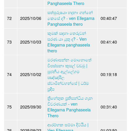
Panghaseela Thero
සත්පුරුෂයා හදුනා ගන්නේ
72
2025/10/06
කෙසේ ද? - ven Ellegama
00:40:47
Panghaseela thero
කුමක් සඳහා තෙරුවන්
සරණ යා යුතු ද? - Ven
73
2025/10/03
00:41:40
Ellegama panghaseela
thero
මරණාසන්න මොහොතේ
විපස්සනා කුසල් වඩමු |
පූජනීය ඇල්ලේගම
74
2025/10/02
00:19:18
පඤ්ඤාසීල
ස්වාමින්වහන්සේ | ධර්ම
ප්‍රදීප
ත්‍රිහේතුක ප්‍රතිසන්ධිය ගැන
විවරණයක් - ven
75
2025/09/30
00:31:40
Ellegama Panghaseela
Thero
ආරම්භක සම්මා දිට්ඨිය |
76
2025/09/22
Ven Ellegama
01:02:50