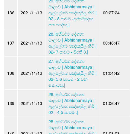
29.|අභිධර්ම දේශනා
මාලාව | Abhidharmaya |
136
2021/11/13
ඇල්ලේගම පඤ්ඤාසීල හිමි |
00:27:24
02 - 8 පාඩම -අප්පමඤ්ඤා
සහ පඤ්ඤා.|
28.|අභිධර්ම දේශනා
මාලාව | Abhidharmaya |
137
2021/11/13
00:48:47
ඇල්ලේගම පඤ්ඤාසීල හිමි |
02- 7 පාඩම - විරති 3.|
27.|අභිධර්ම දේශනා
මාලාව | Abhidharmaya |
138
2021/11/13
ඇල්ලේගම පඤ්ඤාසීල හිමි |
01:04:42
02- 5,6 පාඩම් - 2 වන
කොටස.|
26.|අභිධර්ම දේශනා
මාලාව | Abhidharmaya |
139
2021/11/13
01:06:47
ඇල්ලේගම පඤ්ඤාසීල හිමි |
02 - 4,5 පාඩම් .|
25.|අභිධර්ම දේශනා
මාලාව | Abhidharmaya |
140
2021/11/13
ඇල්ලේගම පඤ්ඤාසීල හිමි |
01:08:03