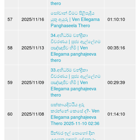
thero
සෝවාන් වීමට පිළිපැදිය
57
2025/11/16
යුතු අයුරු | Ven Ellegama
01:10:10
Panghaseela Thero
34.අභිධර්ම චන්ද්‍රිකා
විවරණය | පූජ්‍ය ඇල්ලේගම
58
2025/11/13
පඤ්ඤාජීව හිමි | Ven
00:35:16
Ellegama panghajeeva
thero
33.අභිධර්ම චන්ද්‍රිකා
විවරණය | පූජ්‍ය ඇල්ලේගම
59
2025/11/09
පඤ්ඤාජීව හිමි | Ven
00:29:39
Ellegama panghajeeva
thero
සක්කායදිට්ඨිය දුරු
කරන්නේ කෙසේ ද?- Ven
60
2025/11/08
01:14:10
Ellegama panghajeeva
Thero 2025-11-10 02:36
පින්බර ඉල් පොහෝ දින
උදෑසන සඳහම් දේශනය-