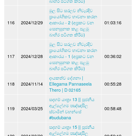
බාහිර පටිගත කිරීම)
මුල සිට සරලව නිවැරදිව
ප්‍රායෝගිකව භාවනා කරන
116
2024/12/29
ආකාරය - 2 (අප්‍රකට වන
01:03:16
සෙනසුනක කළ පළමු
බාහිර පටිගත කිරීම)
මුල සිට සරලව නිවැරදිව
ප්‍රායෝගිකව භාවනා කරන
117
2024/12/28
ආකාරය - 1 (අප්‍රකට වන
00:36:02
සෙනසුනක කළ පළමු
බාහිර පටිගත කිරීම)
දායකත්ව දේශනා |
118
2024/11/14
Ellegama Pannaseela
00:55:28
Thero | D 02165
සදහම් යාත්‍රා 13 || පූජනීය
ඇල්ලේගම පඤ්ඤාසීල
119
2024/03/25
00:58:48
ස්වාමීන් වහන්සේ
#budubana
සදහම් යාත්‍රා 15 || පූජනීය
ඇල්ලේගම පඤ්ඤාසීල
120
2024/03/20
00:59:19