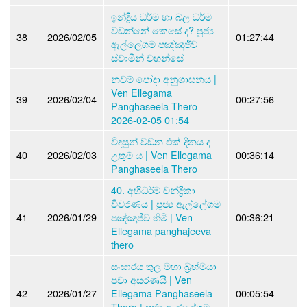
ඉන්ද්‍රිය ධර්ම හා බල ධර්ම
වඩන්නේ කෙසේ ද? පූජ්‍ය
38
2026/02/05
01:27:44
ඇල්ලේගම පඤ්ඤාජීව
ස්වාමීන් වහන්සේ
නවම් පෝදා අනුශාසනය |
Ven Ellegama
39
2026/02/04
00:27:56
Panghaseela Thero
2026-02-05 01:54
විදසුන් වඩන එක් දිනය ද
40
2026/02/03
උතුම් ය | Ven Ellegama
00:36:14
Panghaseela Thero
40. අභිධර්ම චන්ද්‍රිකා
විවරණය | පූජ්‍ය ඇල්ලේගම
41
2026/01/29
පඤ්ඤාජීව හිමි | Ven
00:36:21
Ellegama panghajeeva
thero
සංසාරය තුල මහා බ්‍රහ්මයා
පවා අසරණයි | Ven
42
2026/01/27
Ellegama Panghaseela
00:05:54
Thero | පූජ්‍ය ඇල්ලේගම