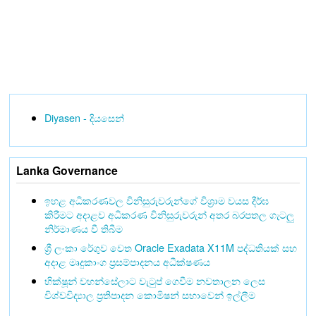
Diyasen - දියසෙන්
Lanka Governance
ඉහළ අධිකරණවල විනිසුරුවරුන්ගේ විශ්‍රාම වයස දීර්ඝ
කිරීමට අදාළව අධිකරණ විනිසුරුවරුන් අතර බරපතල ගැටලු
නිර්මාණය වී තිබීම
ශ්‍රී ලංකා රේගුව වෙත Oracle Exadata X11M පද්ධතියක් සහ
අදාළ මෘදුකාංග ප්‍රසම්පාදනය අධීක්ෂණය
භික්ෂූන් වහන්සේලාට වැටුප් ගෙවීම නවතාලන ලෙස
විශ්වවිද්‍යාල ප්‍රතිපාදන කොමිෂන් සභාවෙන් ඉල්ලීම