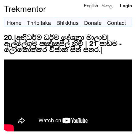
English
සිංහල
Trekmentor
Login
Home
Thripitaka
Bhikkhus
Donate
Contact
20.|අභිධර්ම ධර්ම දේශනා මාලාව|
ඇල්ලේගම පඤ්ඤාසීල හිමි | 21 පාඩම -
ලෝකෝත්තර විපාක සිත් සතර.|