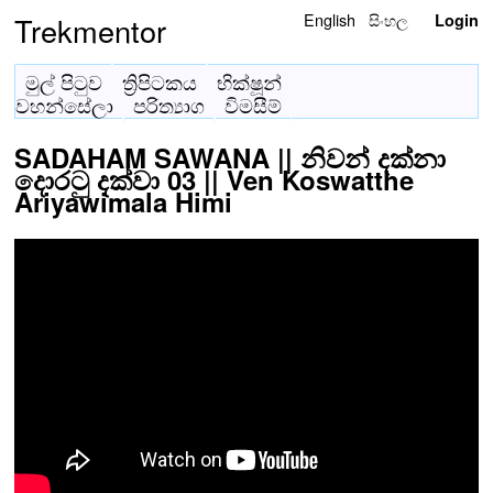
English
සිංහල
Trekmentor
Login
මුල් පිටුව
ත්‍රිපිටකය
භික්ෂූන්
වහන්සේලා
පරිත්‍යාග
විමසීම්
SADAHAM SAWANA || නිවන් දක්නා
දොරටු දක්වා 03 || Ven Koswatthe
Ariyawimala Himi