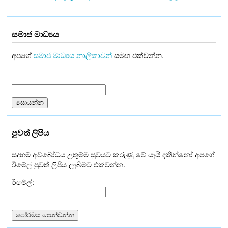
සමාජ මාධ්‍යය
අපගේ
සමාජ මාධ්‍යය නාලිකාවන්
සමඟ එක්වන්න.
පුවත් ලිපිය
සදහම් අවබෝධය උතුම්ම සුවයට කරුණු වේ යැයි දකින්නෝ අපගේ
ඊමේල් පුවත් ලිපිය ලැබීමට එක්වන්න.
ඊමේල්: