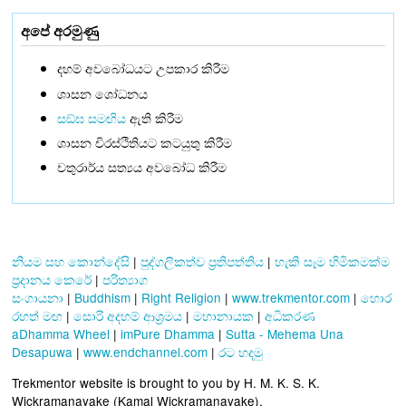
අපේ අරමුණු
දහම් අවබෝධයට උපකාර කිරීම
ශාසන ශෝධනය
සඞ්‌ඝ සමඟිය
ඇති කිරීම
ශාසන චිරස්ථිතියට කටයුතු කිරීම
චතුරාර්ය සත්‍යය අවබෝධ කිරීම
නියම සහ කොන්දේසි
|
පුද්ගලිකත්ව ප්‍රතිපත්තිය
|
හැකි සෑම හිමිකමක්ම
ප්‍රදානය කෙරේ
|
පරිත්‍යාග
සංගායනා
|
Buddhism
|
Right Religion
|
www.trekmentor.com
|
හොර
රහත් මඟ
|
සොරි අදහම් ආශ්‍රමය
|
මහානායක
|
අධිකරණ
aDhamma Wheel
|
imPure Dhamma
|
Sutta - Mehema Una
Desapuwa
|
www.endchannel.com
|
රට හදමු
Trekmentor website is brought to you by H. M. K. S. K.
Wickramanayake (Kamal Wickramanayake).