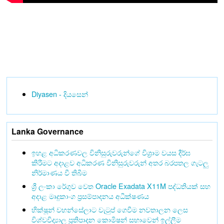
Diyasen - දියසෙන්
Lanka Governance
ඉහළ අධිකරණවල විනිසුරුවරුන්ගේ විශ්‍රාම වයස දීර්ඝ
කිරීමට අදාළව අධිකරණ විනිසුරුවරුන් අතර බරපතල ගැටලු
නිර්මාණය වී තිබීම
ශ්‍රී ලංකා රේගුව වෙත Oracle Exadata X11M පද්ධතියක් සහ
අදාළ මෘදුකාංග ප්‍රසම්පාදනය අධීක්ෂණය
භික්ෂූන් වහන්සේලාට වැටුප් ගෙවීම නවතාලන ලෙස
විශ්වවිද්‍යාල ප්‍රතිපාදන කොමිෂන් සභාවෙන් ඉල්ලීම