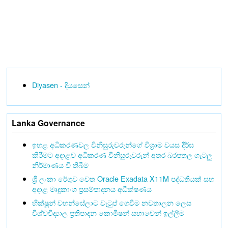
Diyasen - දියසෙන්
Lanka Governance
ඉහළ අධිකරණවල විනිසුරුවරුන්ගේ විශ්‍රාම වයස දීර්ඝ
කිරීමට අදාළව අධිකරණ විනිසුරුවරුන් අතර බරපතල ගැටලු
නිර්මාණය වී තිබීම
ශ්‍රී ලංකා රේගුව වෙත Oracle Exadata X11M පද්ධතියක් සහ
අදාළ මෘදුකාංග ප්‍රසම්පාදනය අධීක්ෂණය
භික්ෂූන් වහන්සේලාට වැටුප් ගෙවීම නවතාලන ලෙස
විශ්වවිද්‍යාල ප්‍රතිපාදන කොමිෂන් සභාවෙන් ඉල්ලීම