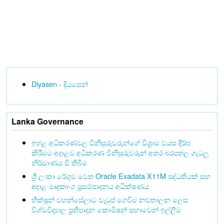
Diyasen - දියසෙන්
Lanka Governance
ඉහළ අධිකරණවල විනිසුරුවරුන්ගේ විශ්‍රාම වයස දීර්ඝ
කිරීමට අදාළව අධිකරණ විනිසුරුවරුන් අතර බරපතල ගැටලු
නිර්මාණය වී තිබීම
ශ්‍රී ලංකා රේගුව වෙත Oracle Exadata X11M පද්ධතියක් සහ
අදාළ මෘදුකාංග ප්‍රසම්පාදනය අධීක්ෂණය
භික්ෂූන් වහන්සේලාට වැටුප් ගෙවීම නවතාලන ලෙස
විශ්වවිද්‍යාල ප්‍රතිපාදන කොමිෂන් සභාවෙන් ඉල්ලීම