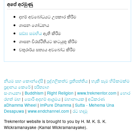
අපේ අරමුණු
දහම් අවබෝධයට උපකාර කිරීම
ශාසන ශෝධනය
සඞ්‌ඝ සමඟිය
ඇති කිරීම
ශාසන චිරස්ථිතියට කටයුතු කිරීම
චතුරාර්ය සත්‍යය අවබෝධ කිරීම
නියම සහ කොන්දේසි
|
පුද්ගලිකත්ව ප්‍රතිපත්තිය
|
හැකි සෑම හිමිකමක්ම
ප්‍රදානය කෙරේ
|
පරිත්‍යාග
සංගායනා
|
Buddhism
|
Right Religion
|
www.trekmentor.com
|
හොර
රහත් මඟ
|
සොරි අදහම් ආශ්‍රමය
|
මහානායක
|
අධිකරණ
aDhamma Wheel
|
imPure Dhamma
|
Sutta - Mehema Una
Desapuwa
|
www.endchannel.com
|
රට හදමු
Trekmentor website is brought to you by H. M. K. S. K.
Wickramanayake (Kamal Wickramanayake).