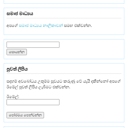
සමාජ මාධ්‍යය
අපගේ
සමාජ මාධ්‍යය නාලිකාවන්
සමඟ එක්වන්න.
පුවත් ලිපිය
සදහම් අවබෝධය උතුම්ම සුවයට කරුණු වේ යැයි දකින්නෝ අපගේ
ඊමේල් පුවත් ලිපිය ලැබීමට එක්වන්න.
ඊමේල්: