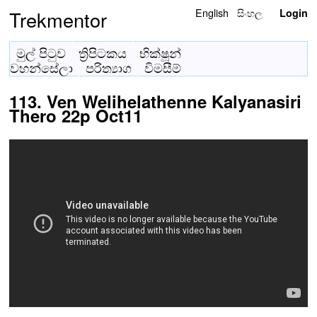
English
සිංහල
Trekmentor
Login
මුල් පිටුව
ත්‍රිපිටකය
භික්ෂූන්
වහන්සේලා
පරිත්‍යාග
විමසීම්
113. Ven Welihelathenne Kalyanasiri
Thero 22p Oct11