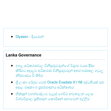
Diyasen - දියසෙන්
Lanka Governance
ඉහළ අධිකරණවල විනිසුරුවරුන්ගේ විශ්‍රාම වයස දීර්ඝ
කිරීමට අදාළව අධිකරණ විනිසුරුවරුන් අතර බරපතල ගැටලු
නිර්මාණය වී තිබීම
ශ්‍රී ලංකා රේගුව වෙත Oracle Exadata X11M පද්ධතියක් සහ
අදාළ මෘදුකාංග ප්‍රසම්පාදනය අධීක්ෂණය
භික්ෂූන් වහන්සේලාට වැටුප් ගෙවීම නවතාලන ලෙස
විශ්වවිද්‍යාල ප්‍රතිපාදන කොමිෂන් සභාවෙන් ඉල්ලීම