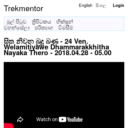
English
සිංහල
Trekmentor
Login
මුල් පිටුව
ත්‍රිපිටකය
භික්ෂූන්
වහන්සේලා
පරිත්‍යාග
විමසීම්
සිත නිවන බුදු බණ - 24 Ven.
Welamitiyawe Dhammarakkhitha
Nayaka Thero - 2018.04.28 - 05.00