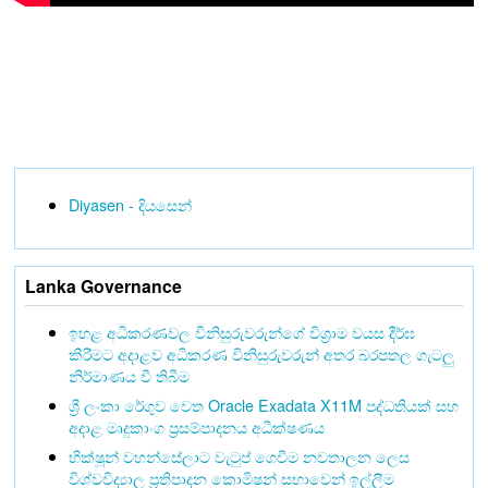
Diyasen - දියසෙන්
Lanka Governance
ඉහළ අධිකරණවල විනිසුරුවරුන්ගේ විශ්‍රාම වයස දීර්ඝ
කිරීමට අදාළව අධිකරණ විනිසුරුවරුන් අතර බරපතල ගැටලු
නිර්මාණය වී තිබීම
ශ්‍රී ලංකා රේගුව වෙත Oracle Exadata X11M පද්ධතියක් සහ
අදාළ මෘදුකාංග ප්‍රසම්පාදනය අධීක්ෂණය
භික්ෂූන් වහන්සේලාට වැටුප් ගෙවීම නවතාලන ලෙස
විශ්වවිද්‍යාල ප්‍රතිපාදන කොමිෂන් සභාවෙන් ඉල්ලීම