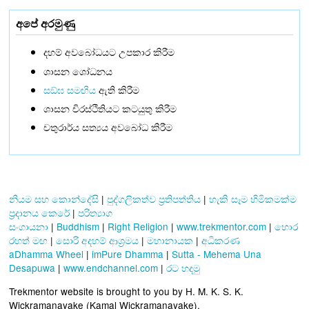
අපේ අරමුණු
දහම් අවබෝධයට උපකාර කිරීම
ශාසන ශෝධනය
සඞ්‌ඝ සමඟිය
ඇති කිරීම
ශාසන චිරස්ථිතියට කටයුතු කිරීම
චතුරාර්ය සත්‍යය අවබෝධ කිරීම
නියම සහ කොන්දේසි
|
පුද්ගලිකත්ව ප්‍රතිපත්තිය
|
හැකි සෑම හිමිකමක්ම
ප්‍රදානය කෙරේ
|
පරිත්‍යාග
සංගායනා
|
Buddhism
|
Right Religion
|
www.trekmentor.com
|
හොර
රහත් මඟ
|
සොරි අදහම් ආශ්‍රමය
|
මහානායක
|
අධිකරණ
aDhamma Wheel
|
imPure Dhamma
|
Sutta - Mehema Una
Desapuwa
|
www.endchannel.com
|
රට හදමු
Trekmentor website is brought to you by H. M. K. S. K.
Wickramanayake (Kamal Wickramanayake).