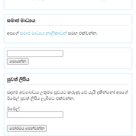
සමාජ මාධ්‍යය
අපගේ
සමාජ මාධ්‍යය නාලිකාවන්
සමඟ එක්වන්න.
පුවත් ලිපිය
සදහම් අවබෝධය උතුම්ම සුවයට කරුණු වේ යැයි දකින්නෝ අපගේ
ඊමේල් පුවත් ලිපිය ලැබීමට එක්වන්න.
ඊමේල්: