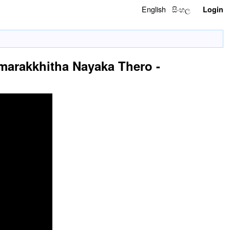
English
සිංහල
Login
marakkhitha Nayaka Thero -