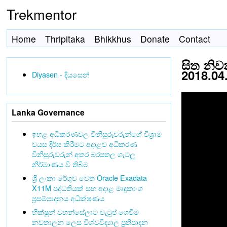
Trekmentor
Home
Thripitaka
Bhikkhus
Donate
Contact
සිත නිව
2018.04.
Diyasen - දියසෙන්
Lanka Governance
ඉහළ අධිකරණවල විනිසුරුවරුන්ගේ විශ්‍රාම
වයස දීර්ඝ කිරීමට අදාළව අධිකරණ
විනිසුරුවරුන් අතර බරපතල ගැටලු
නිර්මාණය වී තිබීම
ශ්‍රී ලංකා රේගුව වෙත Oracle Exadata
X11M පද්ධතියක් සහ අදාළ මෘදුකාංග
ප්‍රසම්පාදනය අධීක්ෂණය
භික්ෂූන් වහන්සේලාට වැටුප් ගෙවීම
නවතාලන ලෙස විශ්වවිද්‍යාල ප්‍රතිපාදන