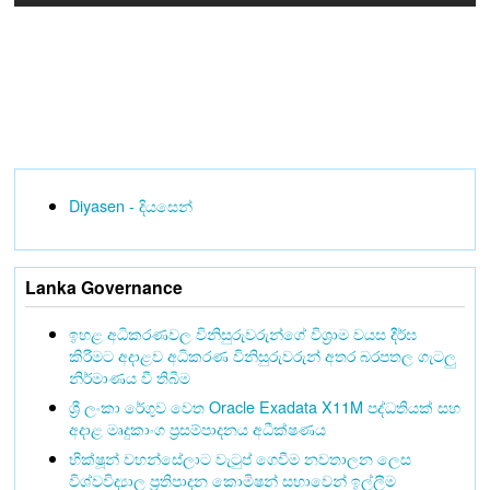
Diyasen - දියසෙන්
Lanka Governance
ඉහළ අධිකරණවල විනිසුරුවරුන්ගේ විශ්‍රාම වයස දීර්ඝ
කිරීමට අදාළව අධිකරණ විනිසුරුවරුන් අතර බරපතල ගැටලු
නිර්මාණය වී තිබීම
ශ්‍රී ලංකා රේගුව වෙත Oracle Exadata X11M පද්ධතියක් සහ
අදාළ මෘදුකාංග ප්‍රසම්පාදනය අධීක්ෂණය
භික්ෂූන් වහන්සේලාට වැටුප් ගෙවීම නවතාලන ලෙස
විශ්වවිද්‍යාල ප්‍රතිපාදන කොමිෂන් සභාවෙන් ඉල්ලීම