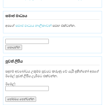
සමාජ මාධ්‍යය
අපගේ
සමාජ මාධ්‍යය නාලිකාවන්
සමඟ එක්වන්න.
පුවත් ලිපිය
සදහම් අවබෝධය උතුම්ම සුවයට කරුණු වේ යැයි දකින්නෝ අපගේ
ඊමේල් පුවත් ලිපිය ලැබීමට එක්වන්න.
ඊමේල්: