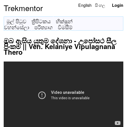
English
සිංහල
Trekmentor
Login
මුල් පිටුව
ත්‍රිපිටකය
භික්ෂූන්
වහන්සේලා
පරිත්‍යාග
විමසීම්
ඔබ ඇසිය යුතුම දේශනා - උපෝසථ සීල
පිංකම || Ven. Kelaniye Vipulagnana
Thero