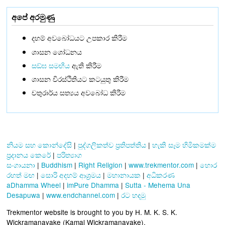
අපේ අරමුණු
දහම් අවබෝධයට උපකාර කිරීම
ශාසන ශෝධනය
සඞ්‌ඝ සමඟිය
ඇති කිරීම
ශාසන චිරස්ථිතියට කටයුතු කිරීම
චතුරාර්ය සත්‍යය අවබෝධ කිරීම
නියම සහ කොන්දේසි
|
පුද්ගලිකත්ව ප්‍රතිපත්තිය
|
හැකි සෑම හිමිකමක්ම
ප්‍රදානය කෙරේ
|
පරිත්‍යාග
සංගායනා
|
Buddhism
|
Right Religion
|
www.trekmentor.com
|
හොර
රහත් මඟ
|
සොරි අදහම් ආශ්‍රමය
|
මහානායක
|
අධිකරණ
aDhamma Wheel
|
imPure Dhamma
|
Sutta - Mehema Una
Desapuwa
|
www.endchannel.com
|
රට හදමු
Trekmentor website is brought to you by H. M. K. S. K.
Wickramanayake (Kamal Wickramanayake).