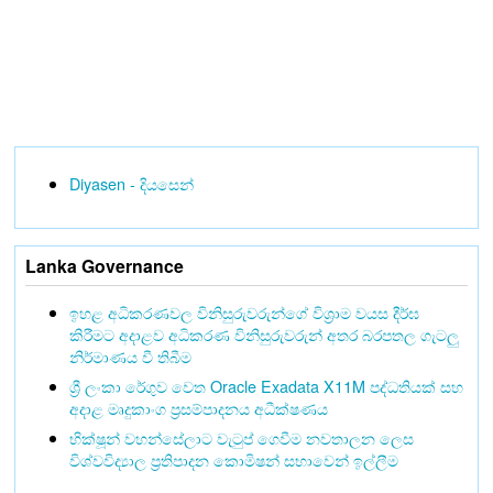
Diyasen - දියසෙන්
Lanka Governance
ඉහළ අධිකරණවල විනිසුරුවරුන්ගේ විශ්‍රාම වයස දීර්ඝ
කිරීමට අදාළව අධිකරණ විනිසුරුවරුන් අතර බරපතල ගැටලු
නිර්මාණය වී තිබීම
ශ්‍රී ලංකා රේගුව වෙත Oracle Exadata X11M පද්ධතියක් සහ
අදාළ මෘදුකාංග ප්‍රසම්පාදනය අධීක්ෂණය
භික්ෂූන් වහන්සේලාට වැටුප් ගෙවීම නවතාලන ලෙස
විශ්වවිද්‍යාල ප්‍රතිපාදන කොමිෂන් සභාවෙන් ඉල්ලීම