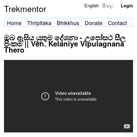
English
සිංහල
Trekmentor
Login
Home
Thripitaka
Bhikkhus
Donate
Contact
ඔබ ඇසිය යුතුම දේශනා - උපෝසථ සීල
පිංකම || Ven. Kelaniye Vipulagnana
Thero