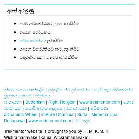
අපේ අරමුණු
දහම් අවබෝධයට උපකාර කිරීම
ශාසන ශෝධනය
සඞ්‌ඝ සමඟිය
ඇති කිරීම
ශාසන චිරස්ථිතියට කටයුතු කිරීම
චතුරාර්ය සත්‍යය අවබෝධ කිරීම
නියම සහ කොන්දේසි
|
පුද්ගලිකත්ව ප්‍රතිපත්තිය
|
හැකි සෑම හිමිකමක්ම
ප්‍රදානය කෙරේ
|
පරිත්‍යාග
සංගායනා
|
Buddhism
|
Right Religion
|
www.trekmentor.com
|
හොර
රහත් මඟ
|
සොරි අදහම් ආශ්‍රමය
|
මහානායක
|
අධිකරණ
aDhamma Wheel
|
imPure Dhamma
|
Sutta - Mehema Una
Desapuwa
|
www.endchannel.com
|
රට හදමු
Trekmentor website is brought to you by H. M. K. S. K.
Wickramanayake (Kamal Wickramanayake).