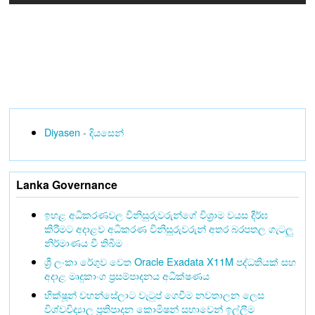
Diyasen - දියසෙන්
Lanka Governance
ඉහළ අධිකරණවල විනිසුරුවරුන්ගේ විශ්‍රාම වයස දීර්ඝ
කිරීමට අදාළව අධිකරණ විනිසුරුවරුන් අතර බරපතල ගැටලු
නිර්මාණය වී තිබීම
ශ්‍රී ලංකා රේගුව වෙත Oracle Exadata X11M පද්ධතියක් සහ
අදාළ මෘදුකාංග ප්‍රසම්පාදනය අධීක්ෂණය
භික්ෂූන් වහන්සේලාට වැටුප් ගෙවීම නවතාලන ලෙස
විශ්වවිද්‍යාල ප්‍රතිපාදන කොමිෂන් සභාවෙන් ඉල්ලීම