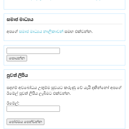
සමාජ මාධ්‍යය
අපගේ
සමාජ මාධ්‍යය නාලිකාවන්
සමඟ එක්වන්න.
පුවත් ලිපිය
සදහම් අවබෝධය උතුම්ම සුවයට කරුණු වේ යැයි දකින්නෝ අපගේ
ඊමේල් පුවත් ලිපිය ලැබීමට එක්වන්න.
ඊමේල්: