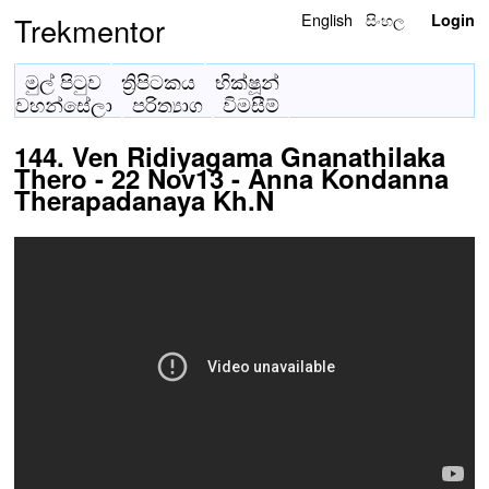
English
සිංහල
Trekmentor
Login
මුල් පිටුව
ත්‍රිපිටකය
භික්ෂූන්
වහන්සේලා
පරිත්‍යාග
විමසීම්
144. Ven Ridiyagama Gnanathilaka
Thero - 22 Nov13 - Anna Kondanna
Therapadanaya Kh.N