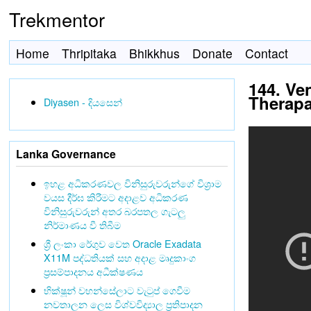
Trekmentor
Home
Thripitaka
Bhikkhus
Donate
Contact
144. Ve
Therap
Diyasen - දියසෙන්
Lanka Governance
ඉහළ අධිකරණවල විනිසුරුවරුන්ගේ විශ්‍රාම
වයස දීර්ඝ කිරීමට අදාළව අධිකරණ
විනිසුරුවරුන් අතර බරපතල ගැටලු
නිර්මාණය වී තිබීම
ශ්‍රී ලංකා රේගුව වෙත Oracle Exadata
X11M පද්ධතියක් සහ අදාළ මෘදුකාංග
ප්‍රසම්පාදනය අධීක්ෂණය
භික්ෂූන් වහන්සේලාට වැටුප් ගෙවීම
නවතාලන ලෙස විශ්වවිද්‍යාල ප්‍රතිපාදන