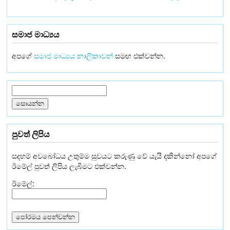
සමාජ මාධ්‍යය
අපගේ
සමාජ මාධ්‍යය නාලිකාවන්
සමඟ එක්වන්න.
පුවත් ලිපිය
සදහම් අවබෝධය උතුම්ම සුවයට කරුණු වේ යැයි දකින්නෝ අපගේ
ඊමේල් පුවත් ලිපිය ලැබීමට එක්වන්න.
ඊමේල්: