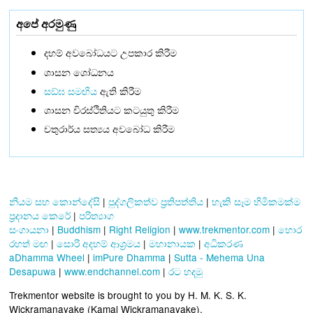
අපේ අරමුණු
දහම් අවබෝධයට උපකාර කිරීම
ශාසන ශෝධනය
සඞ්‌ඝ සමඟිය
ඇති කිරීම
ශාසන චිරස්ථිතියට කටයුතු කිරීම
චතුරාර්ය සත්‍යය අවබෝධ කිරීම
නියම සහ කොන්දේසි
|
පුද්ගලිකත්ව ප්‍රතිපත්තිය
|
හැකි සෑම හිමිකමක්ම
ප්‍රදානය කෙරේ
|
පරිත්‍යාග
සංගායනා
|
Buddhism
|
Right Religion
|
www.trekmentor.com
|
හොර
රහත් මඟ
|
සොරි අදහම් ආශ්‍රමය
|
මහානායක
|
අධිකරණ
aDhamma Wheel
|
imPure Dhamma
|
Sutta - Mehema Una
Desapuwa
|
www.endchannel.com
|
රට හදමු
Trekmentor website is brought to you by H. M. K. S. K.
Wickramanayake (Kamal Wickramanayake).