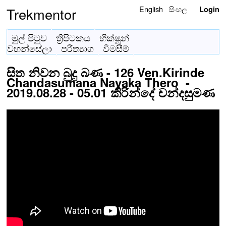
English
සිංහල
Trekmentor
Login
මුල් පිටුව
ත්‍රිපිටකය
භික්ෂූන්
වහන්සේලා
පරිත්‍යාග
විමසීම්
සිත නිවන බුදු බණ - 126 Ven.Kirinde
Chandasumana Nayaka Thero -
2019.08.28 - 05.01 කිරින්දේ චන්දසුමණ