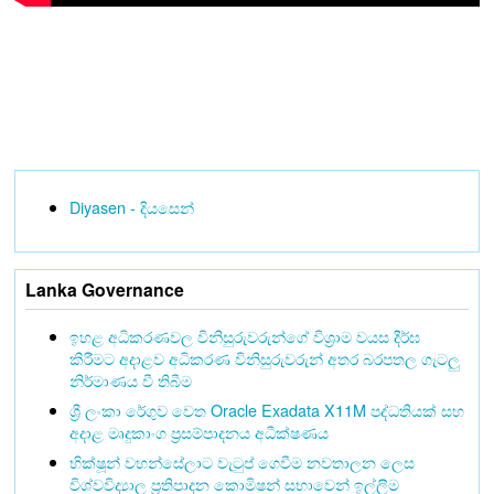
Diyasen - දියසෙන්
Lanka Governance
ඉහළ අධිකරණවල විනිසුරුවරුන්ගේ විශ්‍රාම වයස දීර්ඝ
කිරීමට අදාළව අධිකරණ විනිසුරුවරුන් අතර බරපතල ගැටලු
නිර්මාණය වී තිබීම
ශ්‍රී ලංකා රේගුව වෙත Oracle Exadata X11M පද්ධතියක් සහ
අදාළ මෘදුකාංග ප්‍රසම්පාදනය අධීක්ෂණය
භික්ෂූන් වහන්සේලාට වැටුප් ගෙවීම නවතාලන ලෙස
විශ්වවිද්‍යාල ප්‍රතිපාදන කොමිෂන් සභාවෙන් ඉල්ලීම