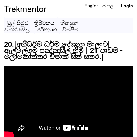
English
සිංහල
Trekmentor
Login
මුල් පිටුව
ත්‍රිපිටකය
භික්ෂූන්
වහන්සේලා
පරිත්‍යාග
විමසීම්
20.|අභිධර්ම ධර්ම දේශනා මාලාව|
ඇල්ලේගම පඤ්ඤාසීල හිමි | 21 පාඩම -
ලෝකෝත්තර විපාක සිත් සතර.|