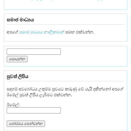
සමාජ මාධ්‍යය
අපගේ
සමාජ මාධ්‍යය නාලිකාවන්
සමඟ එක්වන්න.
පුවත් ලිපිය
සදහම් අවබෝධය උතුම්ම සුවයට කරුණු වේ යැයි දකින්නෝ අපගේ
ඊමේල් පුවත් ලිපිය ලැබීමට එක්වන්න.
ඊමේල්: