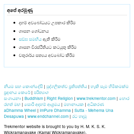
අපේ අරමුණු
දහම් අවබෝධයට උපකාර කිරීම
ශාසන ශෝධනය
සඞ්‌ඝ සමඟිය
ඇති කිරීම
ශාසන චිරස්ථිතියට කටයුතු කිරීම
චතුරාර්ය සත්‍යය අවබෝධ කිරීම
නියම සහ කොන්දේසි
|
පුද්ගලිකත්ව ප්‍රතිපත්තිය
|
හැකි සෑම හිමිකමක්ම
ප්‍රදානය කෙරේ
|
පරිත්‍යාග
සංගායනා
|
Buddhism
|
Right Religion
|
www.trekmentor.com
|
හොර
රහත් මඟ
|
සොරි අදහම් ආශ්‍රමය
|
මහානායක
|
අධිකරණ
aDhamma Wheel
|
imPure Dhamma
|
Sutta - Mehema Una
Desapuwa
|
www.endchannel.com
|
රට හදමු
Trekmentor website is brought to you by H. M. K. S. K.
Wickramanayake (Kamal Wickramanayake).