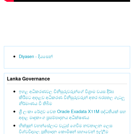
Diyasen - දියසෙන්
Lanka Governance
ඉහළ අධිකරණවල විනිසුරුවරුන්ගේ විශ්‍රාම වයස දීර්ඝ
කිරීමට අදාළව අධිකරණ විනිසුරුවරුන් අතර බරපතල ගැටලු
නිර්මාණය වී තිබීම
ශ්‍රී ලංකා රේගුව වෙත Oracle Exadata X11M පද්ධතියක් සහ
අදාළ මෘදුකාංග ප්‍රසම්පාදනය අධීක්ෂණය
භික්ෂූන් වහන්සේලාට වැටුප් ගෙවීම නවතාලන ලෙස
විශ්වවිද්‍යාල ප්‍රතිපාදන කොමිෂන් සභාවෙන් ඉල්ලීම