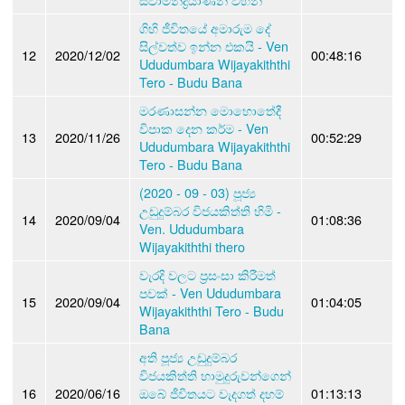
ගිහි ජීවිතයේ අමාරුම දේ
සිල්වත්ව ඉන්න එකයි - Ven
12
2020/12/02
00:48:16
Ududumbara Wijayakiththi
Tero - Budu Bana
මරණාසන්න මොහොතේදී
විපාක දෙන කර්ම - Ven
13
2020/11/26
00:52:29
Ududumbara Wijayakiththi
Tero - Budu Bana
(2020 - 09 - 03) පූජ්‍ය
උඩුදුම්බර විජයකිත්ති හිමි -
14
2020/09/04
01:08:36
Ven. Ududumbara
Wijayakiththi thero
වැරදි වලට ප්‍රසංසා කිරීමත්
පවක් - Ven Ududumbara
15
2020/09/04
01:04:05
Wijayakiththi Tero - Budu
Bana
අති පූජ්‍ය උඩුදුම්බර
විජයකිත්ති හාමුදුරුවන්ගෙන්
16
2020/06/16
ඔබේ ජීවිතයට වැදගත් දහම්
01:13:13