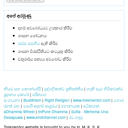
අපේ අරමුණු
දහම් අවබෝධයට උපකාර කිරීම
ශාසන ශෝධනය
සඞ්‌ඝ සමඟිය
ඇති කිරීම
ශාසන චිරස්ථිතියට කටයුතු කිරීම
චතුරාර්ය සත්‍යය අවබෝධ කිරීම
නියම සහ කොන්දේසි
|
පුද්ගලිකත්ව ප්‍රතිපත්තිය
|
හැකි සෑම හිමිකමක්ම
ප්‍රදානය කෙරේ
|
පරිත්‍යාග
සංගායනා
|
Buddhism
|
Right Religion
|
www.trekmentor.com
|
හොර
රහත් මඟ
|
සොරි අදහම් ආශ්‍රමය
|
මහානායක
|
අධිකරණ
aDhamma Wheel
|
imPure Dhamma
|
Sutta - Mehema Una
Desapuwa
|
www.endchannel.com
|
රට හදමු
Trekmentor website is brought to you by H. M. K. S. K.