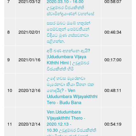
7
2021/03/12
2020.03.10 - 16.00
00:58:07
උඩුදුම්බර විජයකිත්ති
ස්වාමින්ද්‍රයාණන් වහන්සේ
සසර ඔබට ඔබේ හතුරන්
පෙම්වතුන් පෙම්වතියන්
8
2021/02/01
00:46:34
විදියට මුණ ගස්සවනවා
පළිගන්න.
අපි බණ අහන්නෙ ඇයි?
|Ududumbara Vijaya
9
2021/01/16
00:17:00
Kiththi Himi | උඩුදුම්බර
විජයකිත්ති හිමි
උදේ හවස මැරෙනවා
මැරෙනවා කියා සිතන එක
10
2020/12/16
හොදයිද? - Ven
00:48:11
Ududumbara Wijayakiththi
Tero - Budu Bana
Ven.Ududumbara
Vijayakiththi Thero -
11
2020/12/14
2020.12.13 -
00:54:19
10.30 උඩුදුම්බර විජයකිත්ති
ස්වාමින්ද්‍රයාණන් වහන්