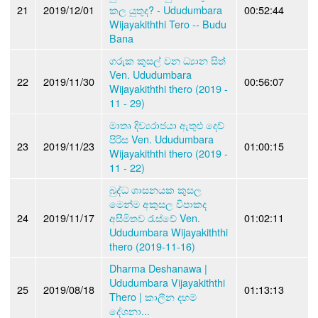
21
2019/12/01
කල යුතුද? - Ududumbara
00:52:44
Wijayakiththi Tero -- Budu
Bana
ගරුක කුසල් වන ධ්‍යාන සිත්
Ven. Ududumbara
22
2019/11/30
00:56:07
Wijayakiththi thero (2019 -
11 - 29)
මාතෘ දිව්‍යරාජයා ඇතුළු දෙව්
පිරිස Ven. Ududumbara
23
2019/11/23
01:00:15
Wijayakiththi thero (2019 -
11 - 22)
බුද්ධ ශාසනයක කුසල
මෙන්ම අකුසල විපාකද
24
2019/11/17
අසීමිතව රැස්වේ Ven.
01:02:11
Ududumbara Wijayakiththi
thero (2019-11-16)
Dharma Deshanawa |
Ududumbara Vijayakiththi
25
2019/08/18
01:13:13
Thero | කාලීන දහම්
දේශනා...