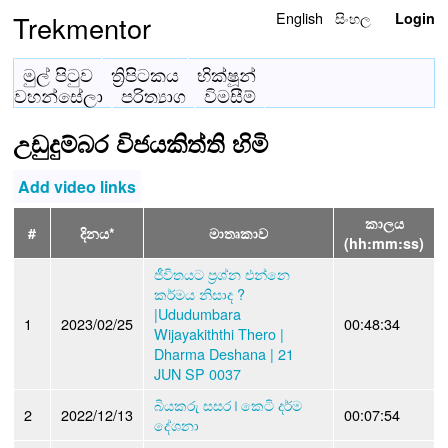
English
සිංහල
Trekmentor
Login
මුල් පිටුව
ත්‍රිපිටකය
භික්ෂූන්
වහන්සේලා
පරිත්‍යාග
විමසීම්
උඩුදුම්බර විජයකිත්ති හිමි
Add video links
කාලය
#
දිනය*
මාතෘකාව
(hh:mm:ss)
ජීවිතයට ප්‍රශ්න එන්නෙ
කර්මය නිසාද ?
|Ududumbara
1
2023/02/25
00:48:34
Wijayakiththi Thero |
Dharma Deshana | 21
JUN SP 0037
බියකරු සසර ❘ කෙටි දර්ම
2
2022/12/13
00:07:54
දේශනා