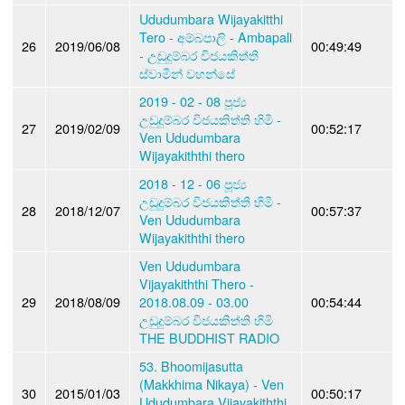
Ududumbara Wijayakitthi
Tero - අම්බපාලි - Ambapali
26
2019/06/08
00:49:49
- උඩුදුම්බර විජයකිත්ති
ස්වාමීන් වහන්සේ
2019 - 02 - 08 පූජ්‍ය
උඩුදුම්බර විජයකිත්ති හිමි -
27
2019/02/09
00:52:17
Ven Ududumbara
Wijayakiththi thero
2018 - 12 - 06 පූජ්‍ය
උඩුදුම්බර විජයකිත්ති හිමි -
28
2018/12/07
00:57:37
Ven Ududumbara
Wijayakiththi thero
Ven Ududumbara
Vijayakiththi Thero -
29
2018/08/09
2018.08.09 - 03.00
00:54:44
උඩුදුම්බර විජයකිත්ති හිමි
THE BUDDHIST RADIO
53. Bhoomijasutta
(Makkhima Nikaya) - Ven
30
2015/01/03
00:50:17
Ududumbara Vijayakiththi