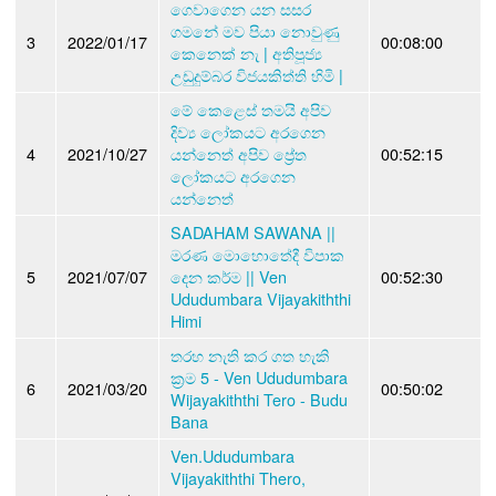
ගෙවාගෙන යන සසර
ගමනේ මව පියා නොවුණු
3
2022/01/17
00:08:00
කෙනෙක් නැ | අතිපූජ්‍ය
උඩුදුම්බර විජයකිත්ති හිමි |
මේ කෙළෙස් තමයි අපිව
දිව්‍ය ලෝකයට අරගෙන
4
2021/10/27
යන්නෙත් අපිව ප්‍රේත
00:52:15
ලෝකයට අරගෙන
යන්නෙත්
SADAHAM SAWANA ||
මරණ මොහොතේදී විපාක
5
2021/07/07
දෙන කර්ම || Ven
00:52:30
Ududumbara Vijayakiththi
Himi
තරහ නැති කර ගත හැකි
ක්‍රම 5 - Ven Ududumbara
6
2021/03/20
00:50:02
Wijayakiththi Tero - Budu
Bana
Ven.Ududumbara
Vijayakiththi Thero,