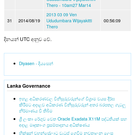
Thero - 10am27 Mar14
2013 03 09 Ven
31
2014/08/19
Ududumbara Wijayakitti
00:56:09
Thero
දිනයන් UTC අනුව වේ.
Diyasen - දියසෙන්
Lanka Governance
ඉහළ අධිකරණවල විනිසුරුවරුන්ගේ විශ්‍රාම වයස දීර්ඝ
කිරීමට අදාළව අධිකරණ විනිසුරුවරුන් අතර බරපතල ගැටලු
නිර්මාණය වී තිබීම
ශ්‍රී ලංකා රේගුව වෙත Oracle Exadata X11M පද්ධතියක් සහ
අදාළ මෘදුකාංග ප්‍රසම්පාදනය අධීක්ෂණය
භික්ෂූන් වහන්සේලාට වැටුප් ගෙවීම නවතාලන ලෙස