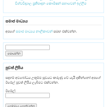
විශ්වවිද්‍යාල ප්‍රතිපාදන කොමිෂන් සභාවෙන් ඉල්ලීම
සමාජ මාධ්‍යය
අපගේ
සමාජ මාධ්‍යය නාලිකාවන්
සමඟ එක්වන්න.
පුවත් ලිපිය
සදහම් අවබෝධය උතුම්ම සුවයට කරුණු වේ යැයි දකින්නෝ අපගේ
ඊමේල් පුවත් ලිපිය ලැබීමට එක්වන්න.
ඊමේල්: